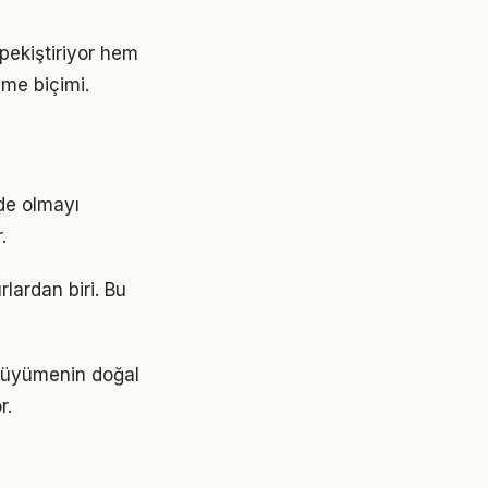
pekiştiriyor hem
nme biçimi.
de olmayı
.
lardan biri. Bu
, büyümenin doğal
r.