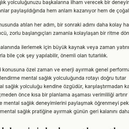
ğlık yolculuğunuzu başkalarına ilham verecek bir dene
lar paylaşıldığında hem anlam kazanıyor hem de çoğalı
nusunda atılan her adım, bir sonraki adımı daha kolay hal
, zorlu başlangıçları zamanla kolaylaşan bir ritme dön
lanında ilerlemek için büyük kaynak veya zaman yatırım
a bile çok şey yapılabilir, önemli olan tutarlılık.
 konusuna özel zaman ve enerji ayırmak genel performans
lendirme mental sağlık yolculuğunda rotayı doğru tutar
al sağlık yolculuğu kendine özgüdür, karşılaştırmadan k
den önce kısa bir planlama aşaması verimliliği artırır
e mental sağlık deneyimlerini paylaşmak öğrenmeyi pekiş
mental sağlık pratiğine ayırmak günün geri kalanını daha 