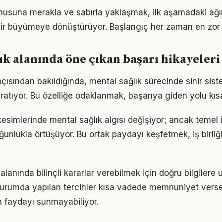
nusuna merakla ve sabırla yaklaşmak, ilk aşamadaki ağır
ir büyümeye dönüştürüyor. Başlangıç her zaman en zor k
ık alanında öne çıkan başarı hikayeleri
açısından bakıldığında, mental sağlık sürecinde sinir si
ratıyor. Bu özelliğe odaklanmak, başarıya giden yolu kısal
kesimlerinde mental sağlık algısı değişiyor; ancak temel 
ğunlukla örtüşüyor. Bu ortak paydayı keşfetmek, iş birliğ
lanında bilinçli kararlar verebilmek için doğru bilgilere
 durumda yapılan tercihler kısa vadede memnuniyet vers
 faydayı sunmayabiliyor.