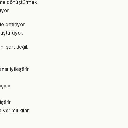
yime dönüştürmek
yor.
e getiriyor.
üştürüyor.
ı şart değil.
ı iyileştirir
açının
tirir
verimli kılar