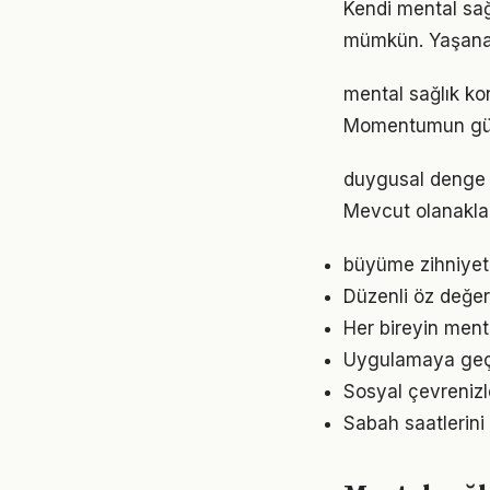
Kendi mental sa
mümkün. Yaşanan
mental sağlık ko
Momentumun gücü
duygusal denge a
Mevcut olanaklarl
büyüme zihniyeti
Düzenli öz değer
Her bireyin ment
Uygulamaya geçme
Sosyal çevrenizl
Sabah saatlerini 