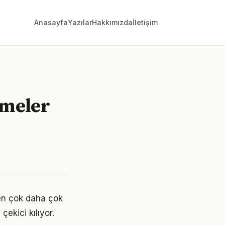
Anasayfa
Yazılar
Hakkımızda
İletişim
şmeler
en çok daha çok
çekici kılıyor.