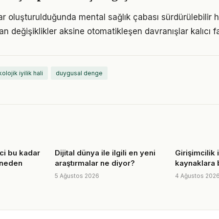
ar oluşturulduğunda mental sağlık çabası sürdürülebilir h
an değişiklikler aksine otomatikleşen davranışlar kalıcı fa
olojik iyilik hali
duygusal denge
ci bu kadar
Dijital dünya ile ilgili en yeni
Girişimcilik 
 neden
araştırmalar ne diyor?
kaynaklara 
5 Ağustos 2026
4 Ağustos 202