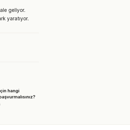
ale geliyor.
rk yaratıyor.
için hangi
başvurmalısınız?
6