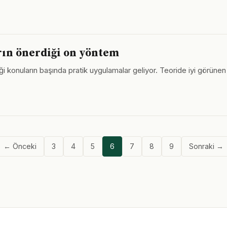
rın önerdiği on yöntem
iği konuların başında pratik uygulamalar geliyor. Teoride iyi görüne
← Önceki
3
4
5
6
7
8
9
Sonraki →